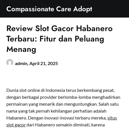
Skip
Compassionate Care Adopt
to
content
Review Slot Gacor Habanero
Terbaru: Fitur dan Peluang
Menang
admin,
April 21, 2025
Dunia slot online di Indonesia terus berkembang pesat,
dengan berbagai provider berlomba-lomba menghadirkan
permainan yang menarik dan menguntungkan. Salah satu
nama yang tak pernah kehilangan perhatian adalah
Habanero. Dengan inovasi-inovasi terbaru mereka,
situs
slot gacor
dari Habanero semakin diminati, karena