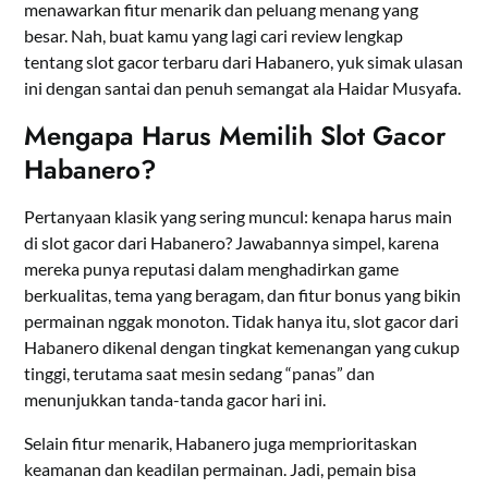
menawarkan fitur menarik dan peluang menang yang
besar. Nah, buat kamu yang lagi cari review lengkap
tentang slot gacor terbaru dari Habanero, yuk simak ulasan
ini dengan santai dan penuh semangat ala Haidar Musyafa.
Mengapa Harus Memilih Slot Gacor
Habanero?
Pertanyaan klasik yang sering muncul: kenapa harus main
di slot gacor dari Habanero? Jawabannya simpel, karena
mereka punya reputasi dalam menghadirkan game
berkualitas, tema yang beragam, dan fitur bonus yang bikin
permainan nggak monoton. Tidak hanya itu, slot gacor dari
Habanero dikenal dengan tingkat kemenangan yang cukup
tinggi, terutama saat mesin sedang “panas” dan
menunjukkan tanda-tanda gacor hari ini.
Selain fitur menarik, Habanero juga memprioritaskan
keamanan dan keadilan permainan. Jadi, pemain bisa