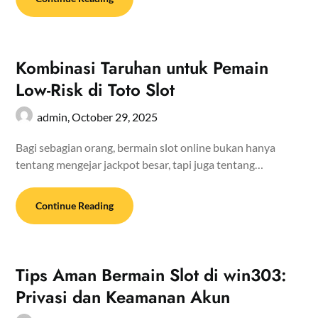
Kombinasi Taruhan untuk Pemain
Low-Risk di Toto Slot
admin,
October 29, 2025
Bagi sebagian orang, bermain slot online bukan hanya
tentang mengejar jackpot besar, tapi juga tentang…
Continue Reading
Tips Aman Bermain Slot di win303:
Privasi dan Keamanan Akun