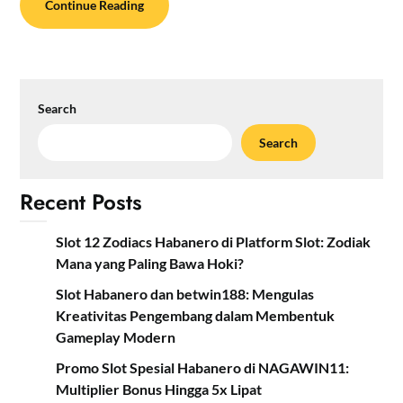
Continue Reading
Search
Search
Recent Posts
Slot 12 Zodiacs Habanero di Platform Slot: Zodiak
Mana yang Paling Bawa Hoki?
Slot Habanero dan betwin188: Mengulas
Kreativitas Pengembang dalam Membentuk
Gameplay Modern
Promo Slot Spesial Habanero di NAGAWIN11:
Multiplier Bonus Hingga 5x Lipat