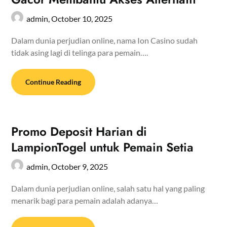
admin,
October 10, 2025
Dalam dunia perjudian online, nama Ion Casino sudah
tidak asing lagi di telinga para pemain….
Continue Reading
Promo Deposit Harian di
LampionTogel untuk Pemain Setia
admin,
October 9, 2025
Dalam dunia perjudian online, salah satu hal yang paling
menarik bagi para pemain adalah adanya…