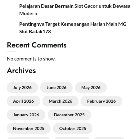
Pelajaran Dasar Bermain Slot Gacor untuk Dewasa
Modern
Pentingnya Target Kemenangan Harian Main MG
Slot Badak178
Recent Comments
No comments to show.
Archives
July 2026
June 2026
May 2026
April 2026
March 2026
February 2026
January 2026
December 2025
November 2025
October 2025