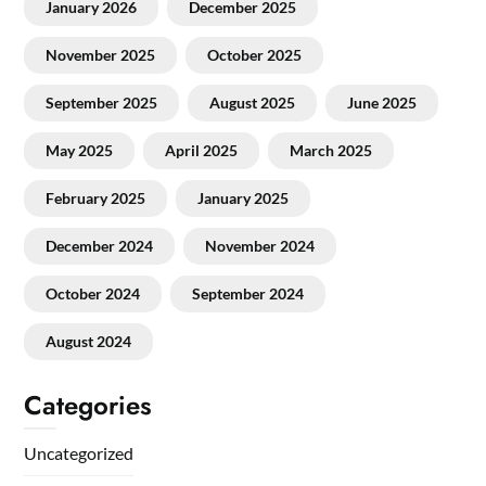
January 2026
December 2025
November 2025
October 2025
September 2025
August 2025
June 2025
May 2025
April 2025
March 2025
February 2025
January 2025
December 2024
November 2024
October 2024
September 2024
August 2024
Categories
Uncategorized