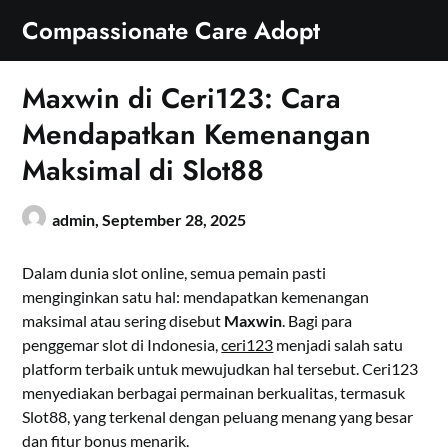
Skip
Compassionate Care Adopt
to
content
Maxwin di Ceri123: Cara
Mendapatkan Kemenangan
Maksimal di Slot88
admin,
September 28, 2025
Dalam dunia slot online, semua pemain pasti
menginginkan satu hal: mendapatkan kemenangan
maksimal atau sering disebut
Maxwin
. Bagi para
penggemar slot di Indonesia,
ceri123
menjadi salah satu
platform terbaik untuk mewujudkan hal tersebut. Ceri123
menyediakan berbagai permainan berkualitas, termasuk
Slot88, yang terkenal dengan peluang menang yang besar
dan fitur bonus menarik.