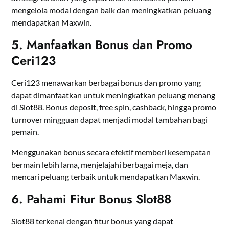
mengelola modal dengan baik dan meningkatkan peluang
mendapatkan Maxwin.
5. Manfaatkan Bonus dan Promo
Ceri123
Ceri123 menawarkan berbagai bonus dan promo yang
dapat dimanfaatkan untuk meningkatkan peluang menang
di Slot88. Bonus deposit, free spin, cashback, hingga promo
turnover mingguan dapat menjadi modal tambahan bagi
pemain.
Menggunakan bonus secara efektif memberi kesempatan
bermain lebih lama, menjelajahi berbagai meja, dan
mencari peluang terbaik untuk mendapatkan Maxwin.
6. Pahami Fitur Bonus Slot88
Slot88 terkenal dengan fitur bonus yang dapat