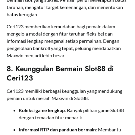
taruhan, mengatur target kemenangan, dan menentukan
batas kerugian.
Ceri123 memberikan kemudahan bagi pemain dalam
mengelola modal dengan fitur taruhan fleksibel dan
informasi lengkap mengenai setiap permainan. Dengan
pengelolaan bankroll yang tepat, peluang mendapatkan
Maxwin menjadi lebih besar.
8. Keunggulan Bermain Slot88 di
Ceri123
Ceri123 memiliki berbagai keunggulan yang mendukung
pemain untuk meraih Maxwin di Slot88:
Koleksi game lengkap
: Banyak pilihan game Slot88
dengan tema dan fitur menarik.
Informasi RTP dan panduan bermain
: Membantu