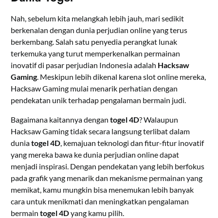
Nah, sebelum kita melangkah lebih jauh, mari sedikit
berkenalan dengan dunia perjudian online yang terus
berkembang. Salah satu penyedia perangkat lunak
terkemuka yang turut memperkenalkan permainan
inovatif di pasar perjudian Indonesia adalah
Hacksaw
Gaming
. Meskipun lebih dikenal karena slot online mereka,
Hacksaw Gaming mulai menarik perhatian dengan
pendekatan unik terhadap pengalaman bermain judi.
Bagaimana kaitannya dengan
togel 4D
? Walaupun
Hacksaw Gaming tidak secara langsung terlibat dalam
dunia
togel 4D
, kemajuan teknologi dan fitur-fitur inovatif
yang mereka bawa ke dunia perjudian online dapat
menjadi inspirasi. Dengan pendekatan yang lebih berfokus
pada grafik yang menarik dan mekanisme permainan yang
memikat, kamu mungkin bisa menemukan lebih banyak
cara untuk menikmati dan meningkatkan pengalaman
bermain
togel 4D
yang kamu pilih.