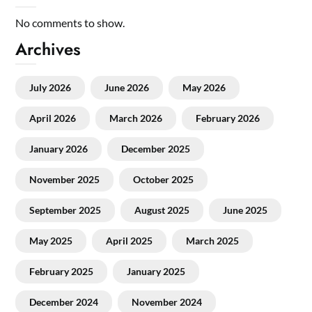
No comments to show.
Archives
July 2026
June 2026
May 2026
April 2026
March 2026
February 2026
January 2026
December 2025
November 2025
October 2025
September 2025
August 2025
June 2025
May 2025
April 2025
March 2025
February 2025
January 2025
December 2024
November 2024