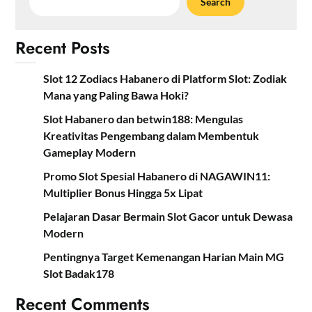
Search
Recent Posts
Slot 12 Zodiacs Habanero di Platform Slot: Zodiak
Mana yang Paling Bawa Hoki?
Slot Habanero dan betwin188: Mengulas
Kreativitas Pengembang dalam Membentuk
Gameplay Modern
Promo Slot Spesial Habanero di NAGAWIN11:
Multiplier Bonus Hingga 5x Lipat
Pelajaran Dasar Bermain Slot Gacor untuk Dewasa
Modern
Pentingnya Target Kemenangan Harian Main MG
Slot Badak178
Recent Comments