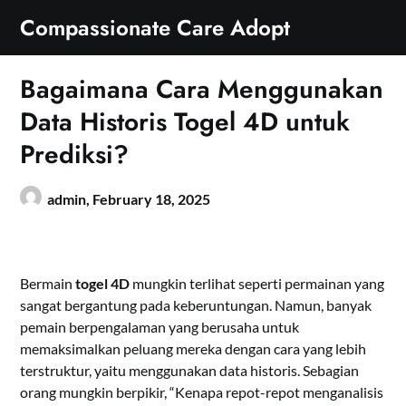
Skip
Compassionate Care Adopt
to
content
Bagaimana Cara Menggunakan
Data Historis Togel 4D untuk
Prediksi?
admin,
February 18, 2025
Bermain
togel 4D
mungkin terlihat seperti permainan yang
sangat bergantung pada keberuntungan. Namun, banyak
pemain berpengalaman yang berusaha untuk
memaksimalkan peluang mereka dengan cara yang lebih
terstruktur, yaitu menggunakan data historis. Sebagian
orang mungkin berpikir, “Kenapa repot-repot menganalisis