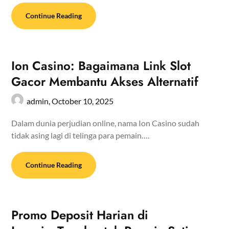
Continue Reading
Ion Casino: Bagaimana Link Slot
Gacor Membantu Akses Alternatif
admin,
October 10, 2025
Dalam dunia perjudian online, nama Ion Casino sudah
tidak asing lagi di telinga para pemain….
Continue Reading
Promo Deposit Harian di